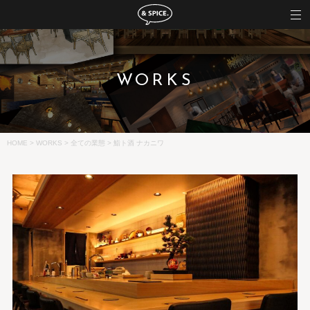
WORKS
HOME
>
WORKS
>
全ての業態
>
鮨ト酒 ナカニワ