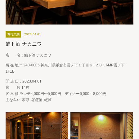
寿司業態
2023.04.01
鮨ト酒 ナカニワ
店 名：鮨ト酒 ナカニワ
所 在 地:〒248-0005 神奈川県鎌倉市雪ノ下１丁目６−２８ LAMP雪ノ下
1F1B
開 店 日：2023.04.01
席 数:14席
客 単 価:ランチ4,000円〜5,000円 ディナー6,000～8,000円
主なﾒﾆｭｰ:
寿司 ,居酒屋 ,海鮮