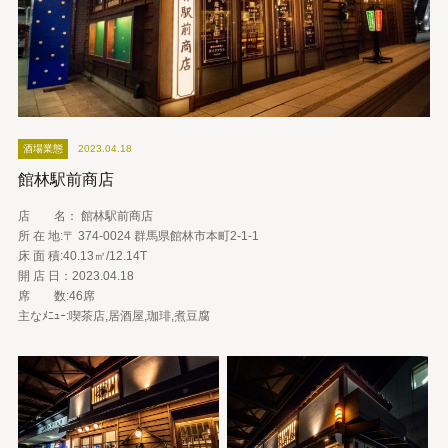
酒場業態
2023.04.18
館林駅前商店
店 名： 館林駅前商店
所 在 地:〒 374-0024 群馬県館林市本町2-1-1
床 面 積:40.13㎡/12.14T
開 店 日：2023.04.18
席 数:46席
主なﾒﾆｭｰ:喫茶店,居酒屋,珈琲,煮豆腐