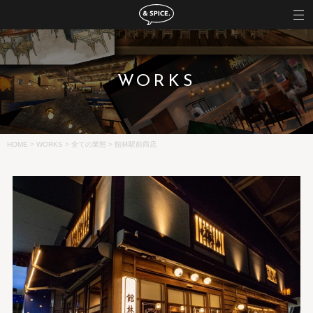
WORKS
HOME
>
WORKS
>
全ての業態
>
館林駅前商店