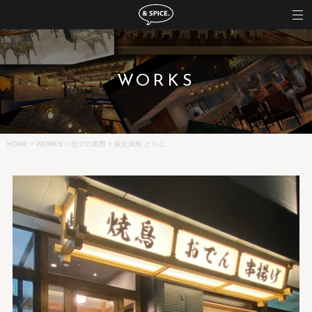
WORKS
HOME
>
WORKS
>
全ての業態
>
炭火焼鳥 とりニ