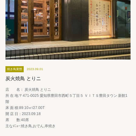
焼き鳥業態
2023.09.01
炭火焼鳥 とりニ
店 名： 炭火焼鳥 とりニ
所 在 地:〒471-0025 愛知県豊田市西町５丁目５ ＶＩＴＳ豊田タウン 新館1
階
床 面 積:89.10㎡/27.00T
開 店 日：2023.09.18
席 数:40席
主なﾒﾆｭｰ:焼き鳥,おでん,串焼き