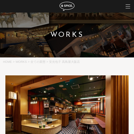
WORKS
HOME
>
WORKS
>
全ての業態
>
安光包子 高島屋大阪店