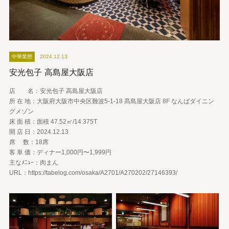
中華業態
2024.12.13
安光包子 高島屋大阪店
店 名：安光包子 高島屋大阪店
所 在 地：大阪府大阪市中央区難波5-1-18 髙島屋大阪店 8F なんばダイニン
グメゾン
床 面 積：面積 47.52㎡/14.375T
開 店 日：2024.12.13
席 数：18席
客 単 価：ディナー1,000円〜1,999円
主なﾒﾆｭｰ：肉まん
URL：https://tabelog.com/osaka/A2701/A270202/27146393/