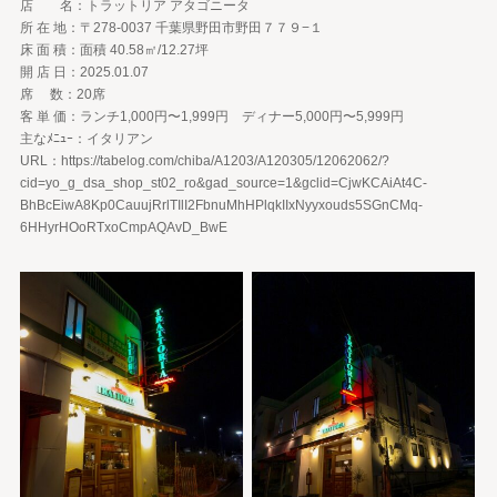
店 名：トラットリア アタゴニータ
所 在 地：〒278-0037 千葉県野田市野田７７９−１
床 面 積：面積 40.58㎡/12.27坪
開 店 日：2025.01.07
席 数：20席
客 単 価：ランチ1,000円〜1,999円 ディナー5,000円〜5,999円
主なﾒﾆｭｰ：イタリアン
URL：https://tabelog.com/chiba/A1203/A120305/12062062/?
cid=yo_g_dsa_shop_st02_ro&gad_source=1&gclid=CjwKCAiAt4C-
BhBcEiwA8Kp0CauujRrlTIlI2FbnuMhHPlqkIIxNyyxouds5SGnCMq-
6HHyrHOoRTxoCmpAQAvD_BwE