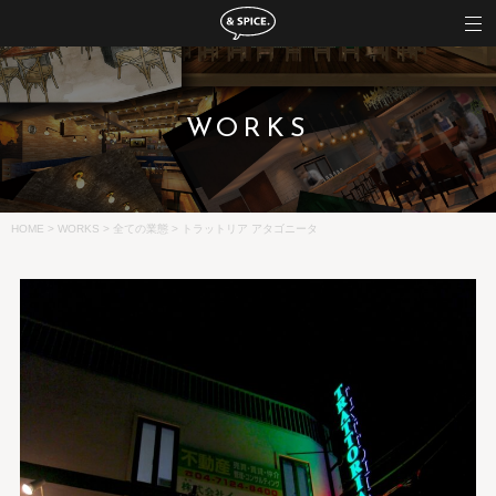
WORKS
HOME
>
WORKS
>
全ての業態
>
トラットリア アタゴニータ