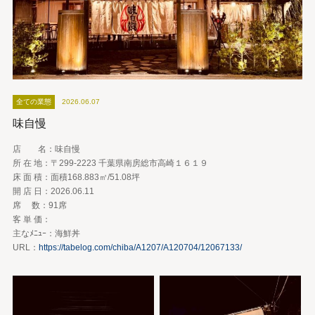
全ての業態
2026.06.07
味自慢
店 名：味自慢
所 在 地：〒299-2223 千葉県南房総市高崎１６１９
床 面 積：面積168.883㎡/51.08坪
開 店 日：2026.06.11
席 数：91席
客 単 価：
主なﾒﾆｭｰ：海鮮丼
URL：
https://tabelog.com/chiba/A1207/A120704/12067133/