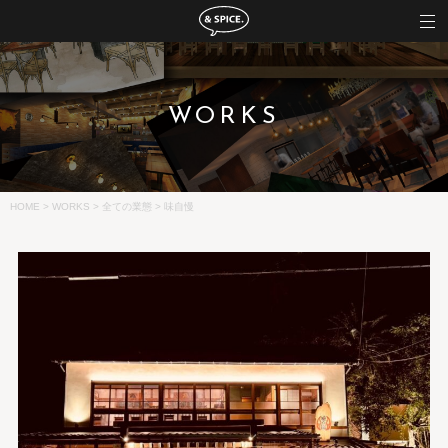
WORKS
HOME
>
WORKS
>
全ての業態
>
味自慢