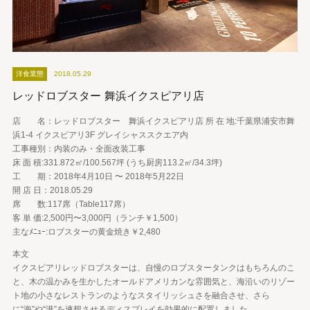
洋食業態
2018.05.29
レッドロブスター 舞浜イクスピアリ店
店 名：レッドロブスター 舞浜イクスピアリ店 所 在 地:千葉県浦安市舞
浜1-4 イクスピアリ3F グレイシャススクエア内
工事種別：内装のみ・全面改装工事
床 面 積:331.872㎡/100.567坪 (うち厨房113.2㎡/34.3坪)
工 期：2018年4月10日 〜 2018年5月22日
開 店 日：2018.05.29
席 数:117席（Table117席）
客 単 価:2,500円〜3,000円（ランチ￥1,500）
主なﾒﾆｭｰ:ロブスターの黄金焼き￥2,480
本文
イクスピアリレッドロブスターは、自慢のロブスタータンクはもちろんのこ
と、木の温かみを生かしたオールドアメリカンな雰囲気と、海沿いのリゾー
ト地の小さなレストランのようなスタイリッシュさを融合させ、さら
に“海”や“港”を連想させるディスプレイを効果的に配置しました。