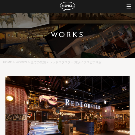
WORKS
HOME
>
WORKS
>
全ての業態
>
レッドロブスター 舞浜イクスピアリ店