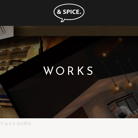
WORKS
子 あずま 仙台駅店