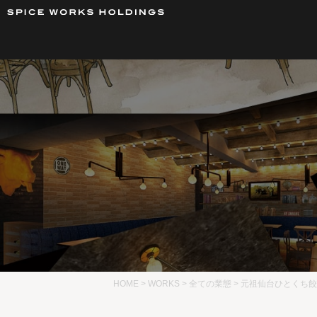
HOME
>
WORKS
>
全ての業態
>
元祖仙台ひとくち餃