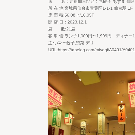
店 名：元祖仙台ひとくち餃子 あずま 仙
所 在 地:宮城県仙台市青葉区1-1-1 仙台駅 1F
床 面 積:56.08㎡/16.95T
開 店 日：2023.12.1
席 数:21席
客 単 価:ランチ1,000円〜1,999円 ディナー1,
主なﾒﾆｭｰ:餃子,惣菜,デリ
URL:https://tabelog.com/miyagi/A0401/A040