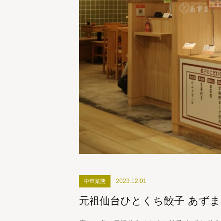
2023.12.01
中華業態
元祖仙台ひとくち餃子 あずま