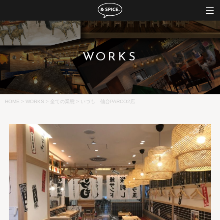
WORKS
HOME
>
WORKS
>
全ての業態
>
いづも 仙台PARCO2店