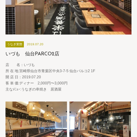
うなぎ業態
2019.07.20
いづも 仙台PARCO2店
店 名：いづも
所 在 地:宮崎県仙台市青葉区中央3-7-5 仙台パルコ2 1F
開 店 日：2019.07.20
客 単 価:ディナー 2,000円〜3,000円
主なﾒﾆｭｰ:うなぎの串焼き 居酒屋