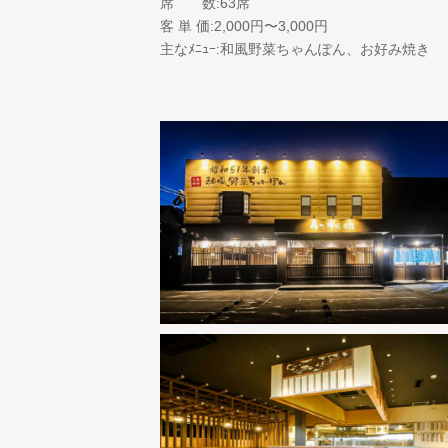
席 数:63席
客 単 価:2,000円〜3,000円
主なﾒﾆｭｰ:和風野菜ちゃんぽん、お好み焼き