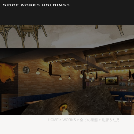
HOME
>
WORKS
>
全ての業態
>
別府うた乃