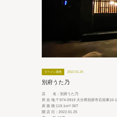
2022.01.25
ラーメン業態
別府うた乃
店 名：別府うた乃
所 在 地:
〒874-0919 大分県別府市石垣東10-1
床 面 積:119.1m²/ 36T
開 店 日：2022.01.25