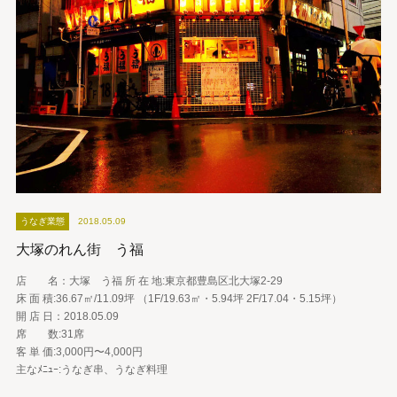
うなぎ業態
2018.05.09
大塚のれん街 う福
店 名：大塚 う福 所 在 地:東京都豊島区北大塚2-29
床 面 積:36.67㎡/11.09坪 （1F/19.63㎡・5.94坪 2F/17.04・5.15坪）
開 店 日：2018.05.09
席 数:31席
客 単 価:3,000円〜4,000円
主なﾒﾆｭｰ:うなぎ串、うなぎ料理