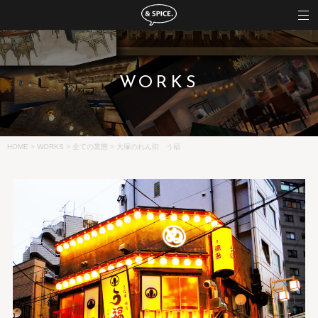
WORKS
HOME
>
WORKS
>
全ての業態
>
大塚のれん街 う福